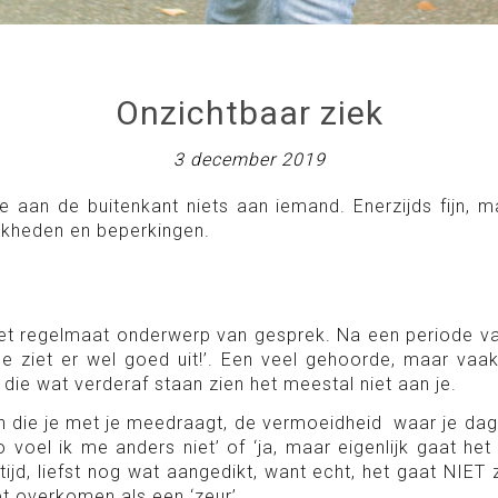
Onzichtbaar ziek
3 december 2019
e aan de buitenkant niets aan iemand. Enerzijds fijn, ma
ijkheden en beperkingen.
met regelmaat onderwerp van gesprek. Na een periode van
e ziet er wel goed uit!’. Een veel gehoorde, maar vaa
 die wat verderaf staan zien het meestal niet aan je.
en die je met je meedraagt, de vermoeidheid waar je dag
o voel ik me anders niet’ of ‘ja, maar eigenlijk gaat 
tijd, liefst nog wat aangedikt, want echt, het gaat N
 wil ook niet overkomen als een ‘zeur’.