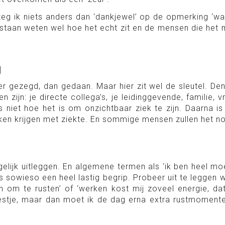
eg ik niets anders dan ‘dankjewel’ op de opmerking ‘wat
staan weten wel hoe het echt zit en de mensen die het
g
ker gezegd, dan gedaan. Maar hier zit wel de sleutel. De
 zijn: je directe collega’s, je leidinggevende, familie, 
 niet hoe het is om onzichtbaar ziek te zijn. Daarna i
en krijgen met ziekte. En sommige mensen zullen het noo
gelijk uitleggen. En algemene termen als ‘ik ben heel 
sowieso een heel lastig begrip. Probeer uit te leggen wa
n om te rusten’ of ‘werken kost mij zoveel energie, da
eestje, maar dan moet ik de dag erna extra rustmomenten