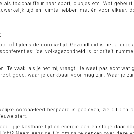
als taxichauffeur naar sport, clubjes etc. Wat gebeurt 
erkelijk tijd en ruimte hebben met én voor elkaar, doo
t
or of tijdens de corona-tijd. Gezondheid is het allerbel
conferenties: ‘de volksgezondheid is prioriteit nummer
Te vaak, als je het mij vraagt. Je weet pas echt wat gez
oot goed, waar je dankbaar voor mag zijn. Waar je zuini
rkelijke corona-leed bespaard is gebleven, zie dit dan
ieuwe start.
eed jij je kostbare tijd en energie aan en sta je daar nog
llicht? Neem eens de tijd om na te denken over deze vra