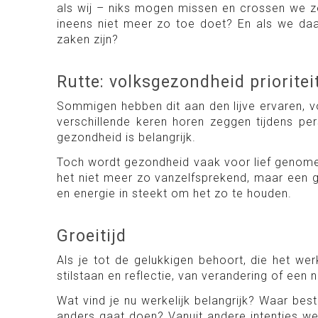
als wij – niks mogen missen en crossen we ze 
ineens niet meer zo toe doet? En als we daadw
zaken zijn?
Rutte: volksgezondheid prioritei
Sommigen hebben dit aan den lijve ervaren, vo
verschillende keren horen zeggen tijdens pers
gezondheid is belangrijk.
Toch wordt gezondheid vaak voor lief genomen. 
het niet meer zo vanzelfsprekend, maar een gr
en energie in steekt om het zo te houden.
Groeitijd
Als je tot de gelukkigen behoort, die het we
stilstaan en reflectie, van verandering of een n
Wat vind je nu werkelijk belangrijk? Waar best
anders gaat doen? Vanuit andere intenties we