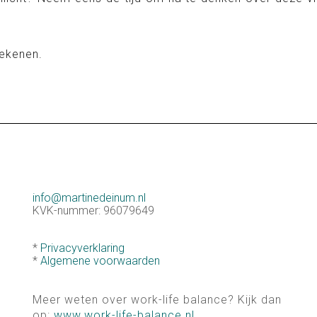
tekenen.
info@martinedeinum.nl
KVK-nummer: 96079649
*
Privacyverklaring
*
Algemene voorwaarden
Meer weten over work-life balance? Kijk dan
op:
www.work-life-ba
lance.nl