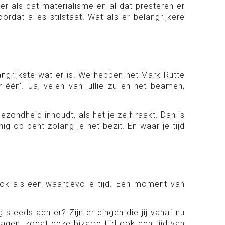
er als dat materialisme en al dat presteren er
rdat alles stilstaat. Wat als er belangrijkere
angrijkste wat er is. We hebben het Mark Rutte
 één’. Ja, velen van jullie zullen het beamen,
ondheid inhoudt, als het je zelf raakt. Dan is
g op bent zolang je het bezit. En waar je tijd
 ook als een waardevolle tijd. Een moment van
 steeds achter? Zijn er dingen die jij vanaf nu
gen, zodat deze bizarre tijd ook een tijd van