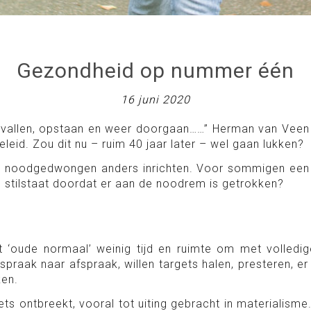
Gezondheid op nummer één
16 juni 2020
 vallen, opstaan en weer doorgaan……” Herman van Veen r
eleid. Zou dit nu – ruim 40 jaar later – wel gaan lukken?
 noodgedwongen anders inrichten. Voor sommigen een o
s stilstaat doordat er aan de noodrem is getrokken?
t ‘oude normaal’ weinig tijd en ruimte om met volledig
fspraak naar afspraak, willen targets halen, presteren, 
ken.
ets ontbreekt, vooral tot uiting gebracht in materialism